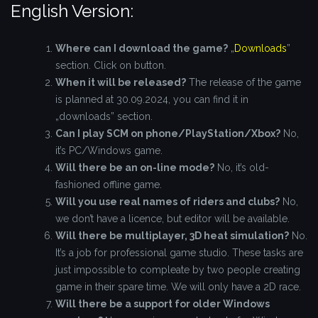
English Version:
Where can I download the game?
„
Downloads
”
section. Click on button.
When it will be released?
The release of the game
is planned at 30.09.2024, you can find it in
„downloads” section.
Can I play SCM on phone/PlayStation/Xbox?
No,
it’s PC/Windows game.
Will there be an on-line mode?
No, it’s old-
fashioned offline game.
Will you use real names of riders and clubs?
No,
we don’t have a licence, but editor will be available.
Will there be multiplayer, 3D heat simulation?
No.
It’s a job for professional game studio. These tasks are
just impossible to compleate by two people creating
game in their spare time. We will only have a 2D race.
Will there be a support for older Windows