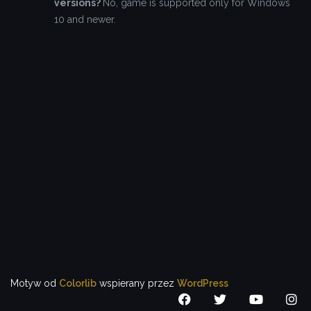
versions?
No, game is supported only for Windows
10 and newer.
Motyw od
Colorlib
wspierany przez
WordPress