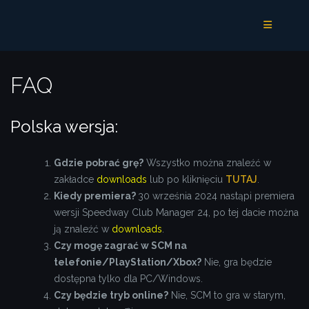
Przejdź
do
treści
FAQ
Polska wersja:
Gdzie pobrać grę?
Wszystko można znaleźć w
zakładce
downloads
lub po kliknięciu
TUTAJ
.
Kiedy premiera?
30 września 2024 nastąpi premiera
wersji Speedway Club Manager 24, po tej dacie można
ją znaleźć w
downloads
.
Czy mogę zagrać w SCM na
telefonie/PlayStation/Xbox?
Nie, gra będzie
dostępna tylko dla PC/Windows.
Czy będzie tryb online?
Nie, SCM to gra w starym,