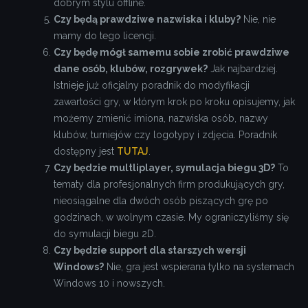
dobrym stylu offline.
Czy będą prawdziwe nazwiska i kluby?
Nie, nie
mamy do tego licencji.
Czy będę mógł samemu sobie zrobić prawdziwe
dane osób, klubów, rozgrywek?
Jak najbardziej.
Istnieje już oficjalny poradnik do modyfikacji
zawartości gry, w którym krok po kroku opisujemy, jak
możemy zmienić imiona, nazwiska osób, nazwy
klubów, turniejów czy logotypy i zdjęcia. Poradnik
dostępny jest
TUTAJ
.
Czy będzie multliplayer, symulacja biegu 3D?
To
tematy dla profesjonalnych firm produkujących gry,
nieosiągalne dla dwóch osób piszących grę po
godzinach, w wolnym czasie. My ograniczyliśmy się
do symulacji biegu 2D.
Czy będzie support dla starszych wersji
Windows?
Nie, gra jest wspierana tylko na systemach
Windows 10 i nowszych.